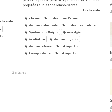
projetées sur la zone lombo-sacrée.
Lire la suite...
a la une
douleur dans l'aisne
e la suite...
douleur abdominale
douleur testiculaire
s
Syndrome de Maigne
névralgie
the
irradiation
douleur projetée
douleur référée
ostéopathie
B
thérapie douce
ostéopathe
2 articles