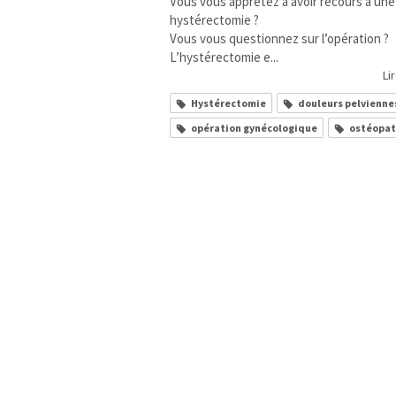
Vous vous apprêtez à avoir recours à une
hystérectomie ?
Vous vous questionnez sur l’opération ?
L’hystérectomie e...
Lir
Hystérectomie
douleurs pelvienne
opération gynécologique
ostéopa