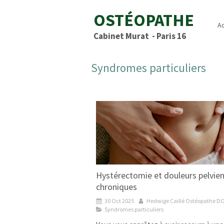
OSTÉOPATHE
Ac
Cabinet Murat - Paris 16
Syndromes particuliers
Hystérectomie et douleurs pelvie
chroniques
30 Oct 2025
Hedwige Caillé Ostéopathe D
Syndromes particuliers