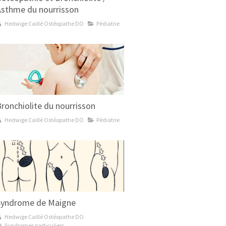
Asthme du nourrisson
Hedwige Caillé Ostéopathe DO
Pédiatrie
ronchiolite du nourrisson
Hedwige Caillé Ostéopathe DO
Pédiatrie
Syndrome de Maigne
Hedwige Caillé Ostéopathe DO
Syndromes particuliers