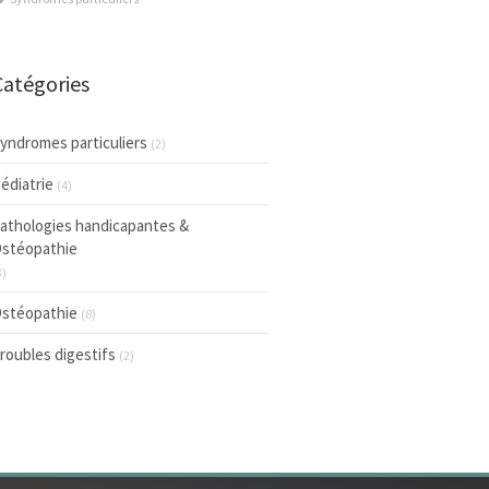
Catégories
yndromes particuliers
(2)
édiatrie
(4)
athologies handicapantes &
stéopathie
3)
stéopathie
(8)
roubles digestifs
(2)