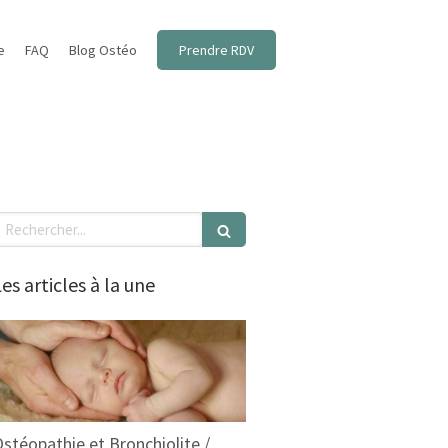
e
FAQ
Blog Ostéo
Prendre RDV
echercher
es articles à la une
stéopathie et Bronchiolite /