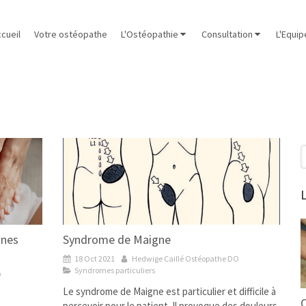
cueil
Votre ostéopathe
L'Ostéopathie
Consultation
L'Equip
R
L
nnes
Syndrome de Maigne
18 Oct 2021
Hedwige Caillé Ostéopathe DO
Syndromes particuliers
O
Le syndrome de Maigne est particulier et difficile à
O
percevoir pour le patient. Il provoque des douleurs