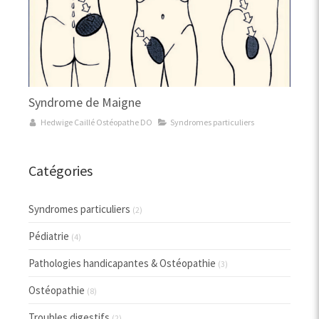
Syndrome de Maigne
Hedwige Caillé Ostéopathe DO
Syndromes particuliers
Catégories
Syndromes particuliers
(2)
Pédiatrie
(4)
Pathologies handicapantes & Ostéopathie
(3)
Ostéopathie
(8)
Troubles digestifs
(2)