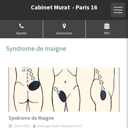
Cabinet Murat - Paris 16
Appeler
Localisation
RDV
Syndrome de maigne
Syndrome de Maigne
18 Oct 2021
Hedwige Caillé Ostéopathe DO