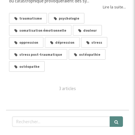
ou catastrophique provoqueraient des sy...
Lire la suite...
traumatisme
psychologie
somatisation émotionnelle
douleur
oppression
dépression
stress
stress post-traumatique
ostéopathie
ostéopathe
3 articles
Rechercher