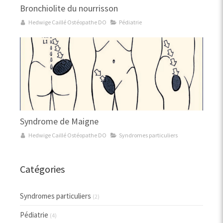
Bronchiolite du nourrisson
Hedwige Caillé Ostéopathe DO
Pédiatrie
Syndrome de Maigne
Hedwige Caillé Ostéopathe DO
Syndromes particuliers
Catégories
Syndromes particuliers
(2)
Pédiatrie
(4)