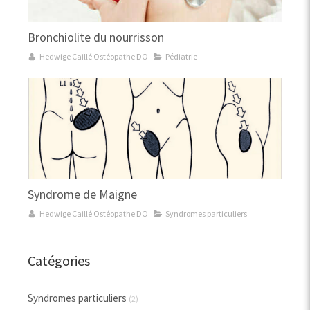
Bronchiolite du nourrisson
Hedwige Caillé Ostéopathe DO
Pédiatrie
Syndrome de Maigne
Hedwige Caillé Ostéopathe DO
Syndromes particuliers
Catégories
Syndromes particuliers
(2)