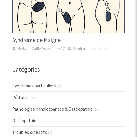
Syndrome de Maigne
Hedwige Caillé Ostéopathe DO
Syndromes particuliers
Catégories
Syndromes particuliers
(2)
Pédiatrie
(4)
Pathologies handicapantes & Ostéopathie
(3)
Ostéopathie
(8)
Troubles digestifs
(2)