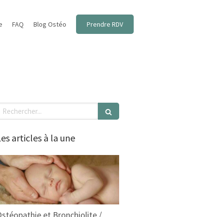
e
FAQ
Blog Ostéo
Prendre RDV
echercher
es articles à la une
stéopathie et Bronchiolite /