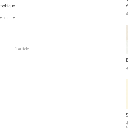
rophique
e la suite...
1 article
B