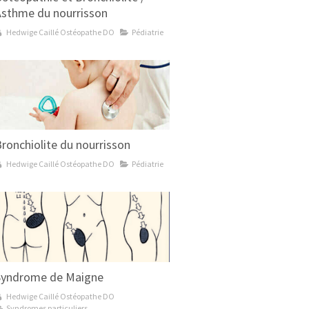
Asthme du nourrisson
Hedwige Caillé Ostéopathe DO
Pédiatrie
ronchiolite du nourrisson
Hedwige Caillé Ostéopathe DO
Pédiatrie
Syndrome de Maigne
Hedwige Caillé Ostéopathe DO
Syndromes particuliers