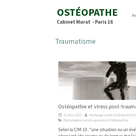
OSTÉOPATHE
Ac
Cabinet Murat - Paris 16
Traumatisme
Ostéopathie et stress post-traum
01 Nov 2021
Hedwige Caillé Ostéopathe D
Pathologies handicapantes & Ostéopathie
Selon la CIM-10 : "une situation ou un é
stressant (de courte ou de longue durée