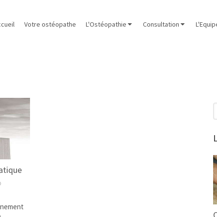
cueil
Votre ostéopathe
L'Ostéopathie
Consultation
L'Equip
R
L
atique
O
vénement
O
)