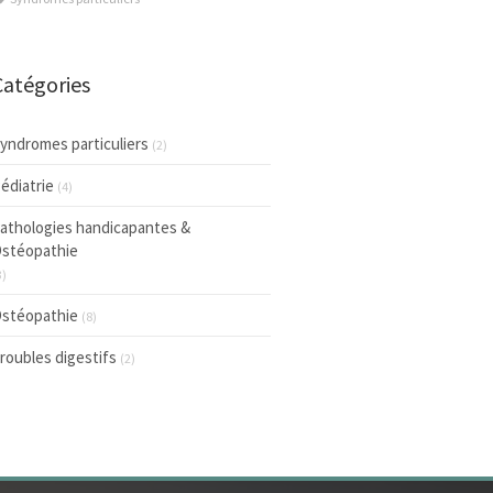
Catégories
yndromes particuliers
(2)
édiatrie
(4)
athologies handicapantes &
stéopathie
3)
stéopathie
(8)
roubles digestifs
(2)