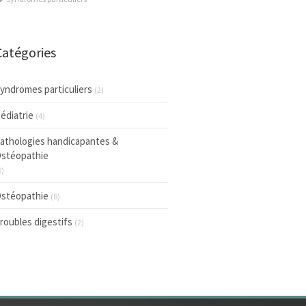
Catégories
yndromes particuliers
(2)
édiatrie
(4)
athologies handicapantes &
stéopathie
3)
stéopathie
(8)
roubles digestifs
(2)