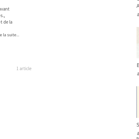
avant
s.,
t de la
e la suite...
B
1 article