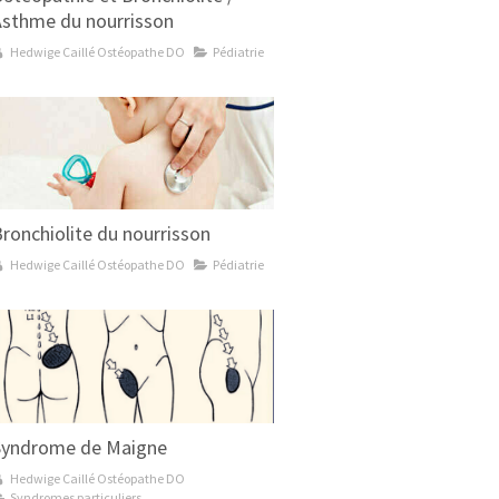
Asthme du nourrisson
Hedwige Caillé Ostéopathe DO
Pédiatrie
ronchiolite du nourrisson
Hedwige Caillé Ostéopathe DO
Pédiatrie
Syndrome de Maigne
Hedwige Caillé Ostéopathe DO
Syndromes particuliers