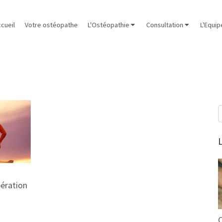
cueil
Votre ostéopathe
L'Ostéopathie
Consultation
L'Equip
R
L
pération
O