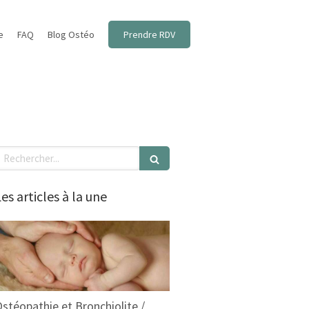
e
FAQ
Blog Ostéo
Prendre RDV
echercher
es articles à la une
stéopathie et Bronchiolite /