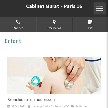
Cabinet Murat - Paris 16
Appeler
Localisation
RDV
Enfant
Bronchiolite du nourrisson
31 Oct 2021
Hedwige Caillé Ostéopathe DO
Pédiatrie