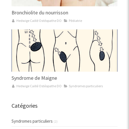
Bronchiolite du nourrisson
Hedwige Caillé Ostéopathe DO
Pédiatrie
Syndrome de Maigne
Hedwige Caillé Ostéopathe DO
Syndromes particuliers
Catégories
Syndromes particuliers
(2)