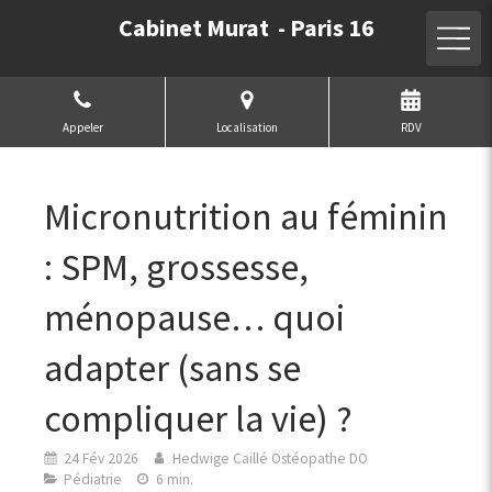
Cabinet Murat - Paris 16
Appeler
Localisation
RDV
Micronutrition au féminin
: SPM, grossesse,
ménopause… quoi
adapter (sans se
compliquer la vie) ?
24 Fév 2026
Hedwige Caillé Ostéopathe DO
Pédiatrie
6 min.