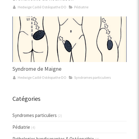
Hedwige Caillé Ostéopathe DO
Pédiatrie
Syndrome de Maigne
Hedwige Caillé Ostéopathe DO
Syndromes particuliers
Catégories
Syndromes particuliers
(2)
Pédiatrie
(4)
Pathologies handicapantes & Ostéopathie