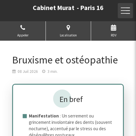
Cabinet Murat - Paris 16
Appeler
Localisation
RDV
Bruxisme et ostéopathie
08 Juil 2026
3 min.
En bref
Manifestation
: Un serrement ou
grincement involontaire des dents (souvent
nocturne), accentué par le stress ou des
déséquilibres posturaux.